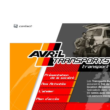
Les
Transports Av
assurant le
fret d
location de cami
Spécialisés dans : 
les
semis avec rid
Les
convois exce